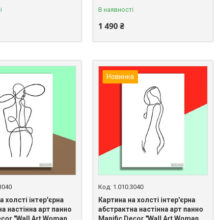
і
В наявності
1 490 ₴
Новинка
3040
1.010.3040
а холсті інтер'єрна
Картина на холсті інтер'єрна
а настінна арт панно
абстрактна настінна арт панно
ecor "Wall Art Woman
Manific Decor "Wall Art Woman