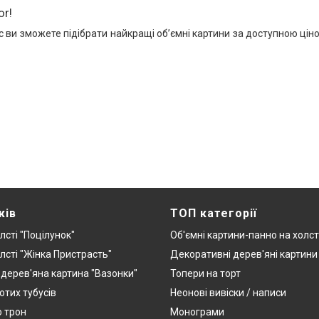
or!
с ви зможете підібрати найкращі об’ємні картини за доступною цін
жів
ТОП категорії
лсті "Поцілунок"
Об'ємні картини-панно на холст
лсті "Жінка Пристрасть"
Декоративні дерев'яні картини
дерев'яна картина "Вазонки"
Топери на торт
отих тубусів
Неонові вивіски / написи
о трон
Монограми