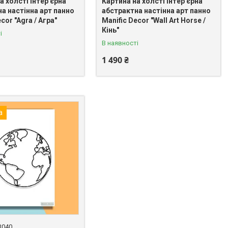
а холсті інтер'єрна
Картина на холсті інтер'єрна
а настінна арт панно
абстрактна настінна арт панно
cor "Agra / Агра"
Manific Decor "Wall Art Horse /
Кінь"
і
В наявності
1 490 ₴
а
3040