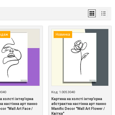
одаж
Новинка
3040
1.005.3040
а холсті інтер'єрна
Картина на холсті інтер'єрна
а настінна арт панно
абстрактна настінна арт панно
cor "Wall Art Face /
Manific Decor "Wall Art Flower /
Квітка"