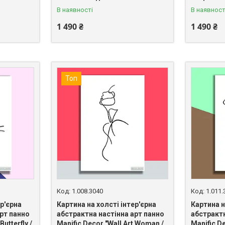
В наявності
В наявност
1 490 ₴
1 490 ₴
Топ
1.008.3040
1.011.
ер'єрна
Картина на холсті інтер'єрна
Картина н
рт панно
абстрактна настінна арт панно
абстрактн
Butterfly /
Manific Decor "Wall Art Woman /
Manific D