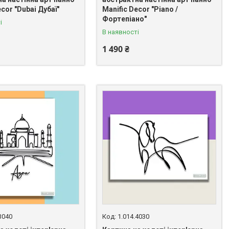
ecor "Dubai Дубаї"
Manific Decor "Piano /
Фортепіано"
і
В наявності
1 490 ₴
3040
1.014.4030