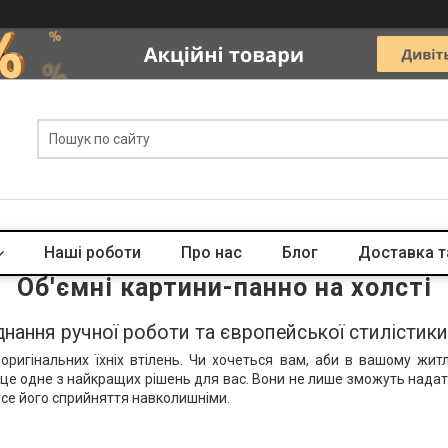
Наші роботи
Про нас
Блог
Доставка т
Об'ємні картини-панно на холсті
єднання ручної роботи та європейської стилістики
оригінальних їхніх втілень. Чи хочеться вам, аби в вашому житл
 це одне з найкращих рішень для вас. Вони не лише зможуть надати
усе його сприйняття навколишніми.