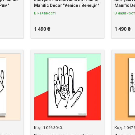
 Рим"
Manific Decor "Venice / Венеція"
Manific D
В наявності
В наявност
1 490 ₴
1 490 ₴
1.046.3040
1.047.