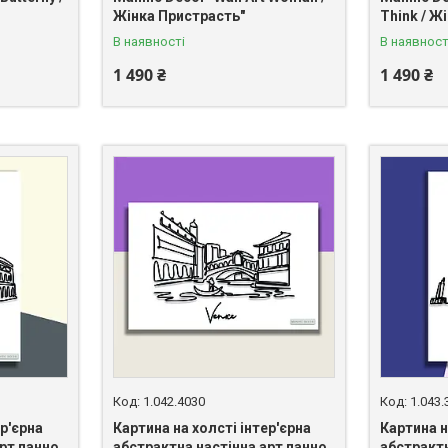
Жінка Пристрасть"
Think / Ж
В наявності
В наявност
1 490 ₴
1 490 ₴
1.042.4030
1.043.
ер'єрна
Картина на холсті інтер'єрна
Картина н
рт панно
абстрактна настінна арт панно
абстрактн