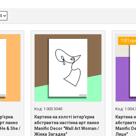
ТОП пр
1.003.3040
1.004.
ер'єрна
Картина на холсті інтер'єрна
Картина н
рт панно
абстрактна настінна арт панно
абстрактн
 He & She /
Manific Decor "Wall Art Woman /
Manific De
Жінка Загадка"
Лице"