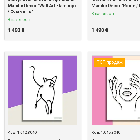
Manific Decor "Wall Art Flamingo
Manific Decor "Rome /
/ Фламінго"
В наявності
В наявності
1 490 ₴
1 490 ₴
ТОП продаж
1.012.3040
1.045.3040