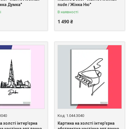
інка Думка"
nude / Жінка Ню"
і
В наявності
1 490 ₴
3040
1.044.3040
а холсті інтер'єрна
Картина на холсті інтер'єрна
а настінна арт панно
абстрактна настінна арт панно