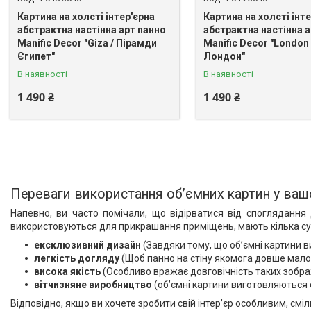
Картина на холсті інтер'єрна
Картина на холсті інт
абстрактна настінна арт панно
абстрактна настінна а
Manific Decor "Giza / Пірамди
Manific Decor "London 
Єгипет"
Лондон"
В наявності
В наявності
1 490 ₴
1 490 ₴
Переваги використання об’ємних картин у вашо
Напевно, ви часто помічали, що відірватися від споглядання 
використовуються для прикрашання приміщень, мають кілька сутт
ексклюзивний дизайн
(Завдяки тому, що об’ємні картини в
легкість догляду
(Щоб панно на стіну якомога довше мало 
висока якість
(Особливо вражає довговічність таких зображ
вітчизняне виробництво
(об’ємні картини виготовляються
Відповідно, якщо ви хочете зробити свій інтер’єр особливим, смі