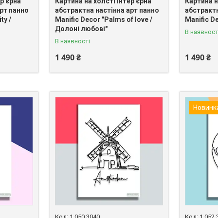
ер'єрна
Картина на холсті інтер'єрна
Картина н
рт панно
абстрактна настінна арт панно
абстрактн
ty /
Manific Decor "Palms of love /
Manific De
Долоні любові"
В наявност
В наявності
1 490 ₴
1 490 ₴
Новинк
1.050.3040
1.052.