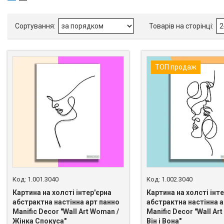
ТОП продаж
1.001.3040
1.002.3040
Картина на холсті інтер'єрна
Картина на холсті інт
абстрактна настінна арт панно
абстрактна настінна а
Manific Decor "Wall Art Woman /
Manific Decor "Wall Art
Жінка Спокуса"
Він і Вона"