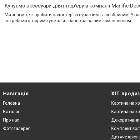
Купуємо аксесуари для інтер’єру в компанії Manific Dec
Ми знаємо, як зробити ваш інтер’єр сучасним та особливим! У на
потребі ми створимо унікальні панно за вашим замовленням.
Навігація
ХІТ прода
Головна
Картина на хо
Каталог
Картина на хо
Про нас
Декоративна 
Фотогалерея
Комплект зол
Дитяче крісл