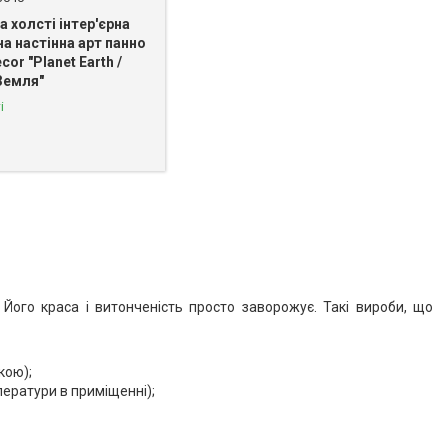
а холсті інтер'єрна
а настінна арт панно
cor "Planet Earth /
Земля"
і
 Його краса і витонченість просто заворожує. Такі вироби, що
кою);
ператури в приміщенні);