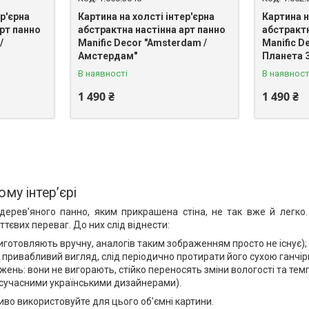
ер'єрна
Картина на холсті інтер'єрна
Картина н
рт панно
абстрактна настінна арт панно
абстрактн
/
Manific Decor "Amsterdam /
Manific De
Амстердам"
Планета 
В наявності
В наявност
1 490 ₴
1 490 ₴
му інтер’єрі
дерев’яного панно, яким прикрашена стіна, не так вже й легко.
євих переваг. До них слід віднести:
иготовляють вручну, аналогів таким зображенням просто не існує);
привабливий вигляд, слід періодично протирати його сухою ганчір
ень: вони не вигорають, стійко переносять зміни вологості та тем
 сучасними українськими дизайнерами).
ливо використовуйте для цього об’ємні картини.