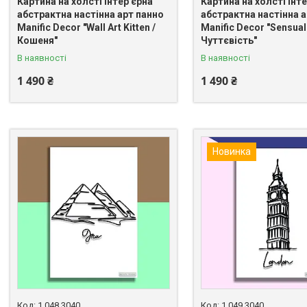
Картина на холсті інтер'єрна
Картина на холсті інт
абстрактна настінна арт панно
абстрактна настінна а
Manific Decor "Wall Art Kitten /
Manific Decor "Sensuali
Кошеня"
Чуттєвість"
В наявності
В наявності
1 490 ₴
1 490 ₴
Новинка
1.048.3040
1.049.3040