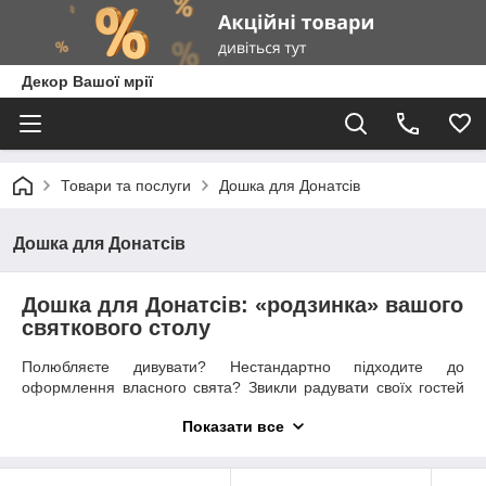
Декор Вашої мрії
Товари та послуги
Дошка для Донатсів
Дошка для Донатсів
Дошка для Донатсів: «родзинка» вашого
святкового столу
Полюбляєте дивувати? Нестандартно підходите до
оформлення власного свята? Звикли радувати своїх гостей
незвичайними сюрпризами? Тоді дошка для Донатсів — це
Показати все
стопроцентно ваш вибір!
Такий аксесуар для святкового столу відразу ж привертає
увагу навколишніх. Дошка для пончиків — це пласка