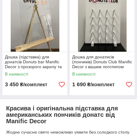
нашому інтернет-магазині manificdecor.in.ua.
Дошка (підставка) для
Дошка для донатисів
донатсів Donuts bar Manific
(пончиків) Donuts Club Manific
Decor з прозорого акрилу та
Decor з вашим логотипом
дерева 50*70 см
біла з дерева Біла 50*70 см
В наявності
В наявності
3 450
1 690
₴/комплект
₴/комплект
Красива і оригінальна підставка для
американських пончиків донатс від
Manific Decor
Жодне сучасне свято неможливо уявити без солодкого столу.