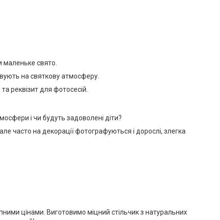
и маленьке свято.
овують на святкову атмосферу.
 та реквізит для фотосесій.
мосфери і чи будуть задоволені діти?
 але часто на декорації фотографуються і дорослі, злегка
тупними цінами. Виготовимо міцний стільчик з натуральних