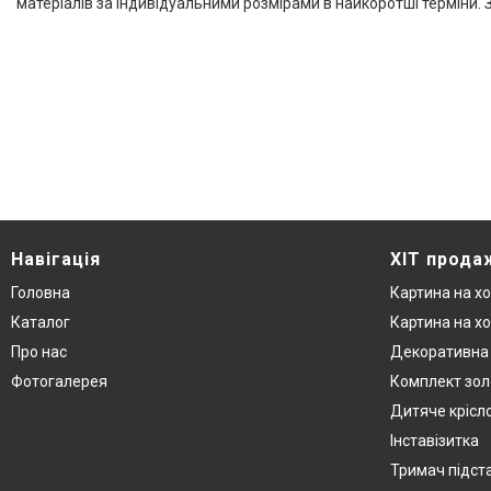
матеріалів за індивідуальними розмірами в найкоротші терміни. 
Навігація
ХІТ прода
Головна
Картина на хо
Каталог
Картина на хо
Про нас
Декоративна 
Фотогалерея
Комплект зол
Дитяче крісл
Інставізитка
Тримач підст