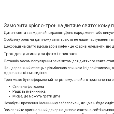
Замовити крісло-трон на дитяче свято: кому п
Дитячі свята завжди найяскравіші. День народження або випускн
Особливу роль на дитячому святі грають не лише частування та 
Декорації на свято вдома або в кафе - це красиві елементи, що 
Трон для дитини для фото і прикраси
Останнім часом популярним реквізитом для дитячого свята стало
Це - дерев'яний стілець з різьбленою спинкою і підлокітниками, 
сідаючи на кінчик сидіння.
Трон може бути оформлений по-різному, але його призначення 
Стильна фотозона
Радість іменинника
Місце, де можуть грати діти
Незабутні враження імениннику забезпечені, якщо він буде сидіт
Замовляйте оригінальний декор на дитяче свято на сайті компанії