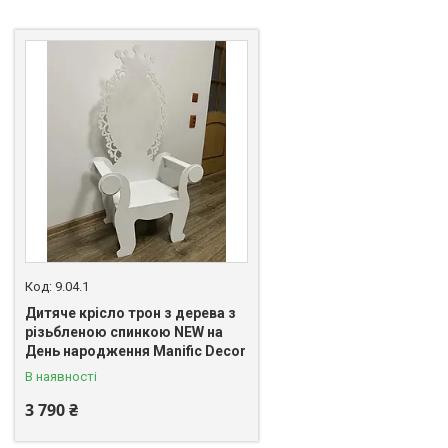
9.04.1
Дитяче​ крісло трон з дерева з
різьбленою спинкою NEW на
День народження Manific Decor
В наявності
3 790 ₴