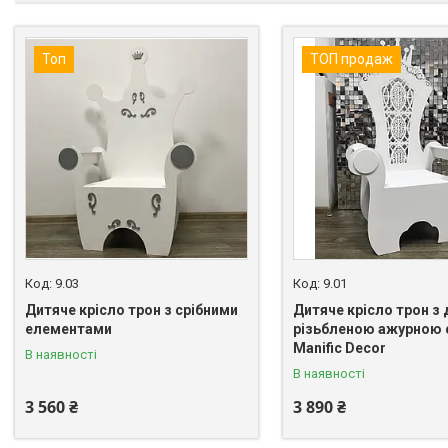
Топ
ТОП продаж
9.03
9.01
Дитяче крісло трон з срібними
Дитяче крісло трон з 
елементами
різьбленою ажурною
Manific Decor
В наявності
В наявності
3 560 ₴
3 890 ₴