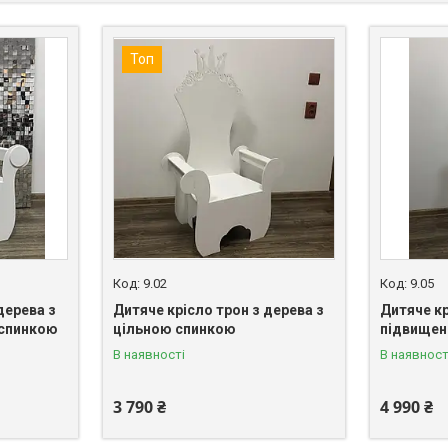
Топ
9.02
9.05
дерева з
Дитяче крісло трон з дерева з
Дитяче кр
 спинкою
цільною спинкою
підвищени
В наявності
В наявност
3 790 ₴
4 990 ₴