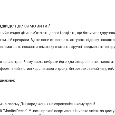
ідійде і де замовити?
ий з садка діти пам'ятають довго і радіють, що батьки подарувал
ігри, а й прикраси. Адже вони створюють антураж, відразу налашт
допомагають показати тематику свята, це зручні предмети інтер'єру
 крісло-трон. Чому варто вибрати його для створення святкової ат
оформлений в стилі королівського трону. Він розрахований на дітей,
однакове:
и на своєму Дні народження на справжнісінькому троні!
 "Manific Decor". У нас широкий асортимент і висока якість за дос