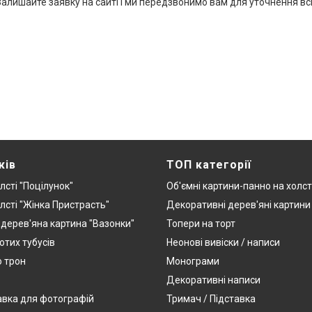
Залишайте заявку на сайті і ми передзвонимо вам для уточнення вс
жів
ТОП категорії
лсті "Поцілунок"
Об'ємні картини-панно на холст
лсті "Жінка Пристрасть"
Декоративні дерев'яні картини
дерев'яна картина "Вазонки"
Топери на торт
отих тубусів
Неонові вивіски / написи
о трон
Монограми
Декоративні написи
авка для фотографій
Тримач / Підставка