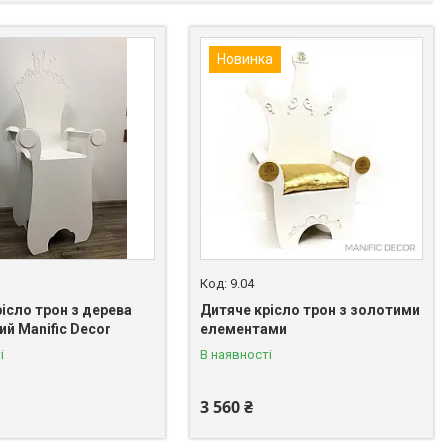
Новинка
9.04
ісло трон з дерева
Дитяче крісло трон з золотими
й Manific Decor
елементами
і
В наявності
3 560 ₴