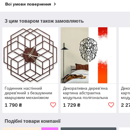
Всі умови повернення
З цим товаром також замовляють
Годинник настінний
Декоративна дерев'яна
Деко
дерев'яний з безшумним
картина абстрактна
карт
кварцовим механізмом
модульна полігональна
моду
WAW Deco "USA"
панно "Lion / Лев"
панн
1 790
1 729
2 2
₴
₴
світ
Подібні товари компанії