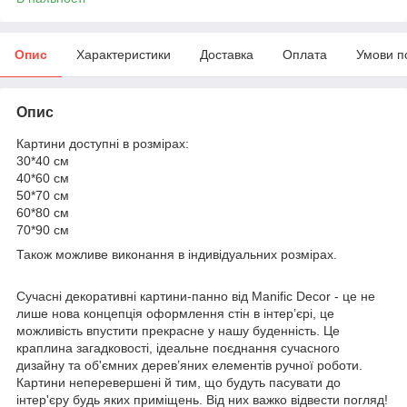
Опис
Характеристики
Доставка
Оплата
Умови п
Опис
Картини доступні в розмірах:
30*40 см
40*60 см
50*70 см
60*80 см
70*90 см
Також можливе виконання в індивідуальних розмірах.
Сучасні декоративні картини-панно від Manific Decor - це не
лише нова концепція оформлення стін в інтер’єрі, це
можливість впустити прекрасне у нашу буденність. Це
краплина загадковості, ідеальне поєднання сучасного
дизайну та об'ємних дерев’яних елементів ручної роботи.
Картини неперевершені й тим, що будуть пасувати до
інтер'єру будь яких приміщень. Від них важко відвести погляд!