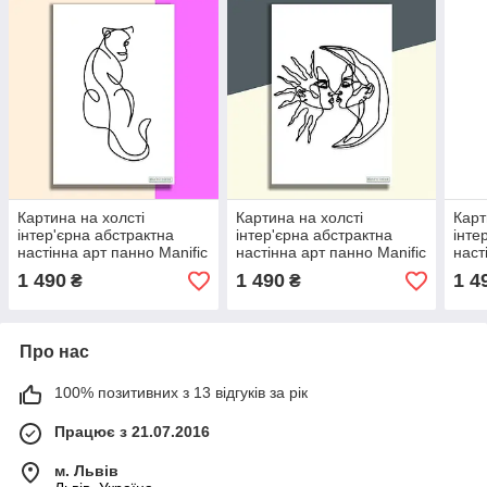
Картина на холсті
Картина на холсті
Карт
інтер'єрна абстрактна
інтер'єрна абстрактна
інте
настінна арт панно Manific
настінна арт панно Manific
наст
Decor "Young lioness /
Decor "Day Night / День
Deco
1 490
1 490
1 4
₴
₴
Молода левиця"
Ніч"
Осві
Про нас
100% позитивних з 13 відгуків за рік
Працює з 21.07.2016
м. Львів