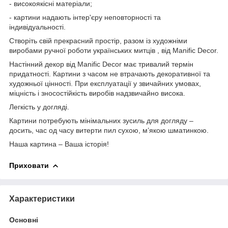
- високоякісні матеріали;
- картини надають інтер'єру неповторності та
індивідуальності.
Створіть свій прекрасний простір, разом із художніми
виробами ручної роботи українських митців , від Manific Decor.
Настінний декор від Manific Decor має тривалий термін
придатності. Картини з часом не втрачають декоративної та
художньої цінності. При експлуатації у звичайних умовах,
міцність і зносостійкість виробів надзвичайно висока.
Легкість у догляді.
Картини потребують мінімальних зусиль для догляду –
досить, час од часу витерти пил сухою, м’якою шматинкою.
Наша картина – Ваша історія!
Приховати
Характеристики
Основні