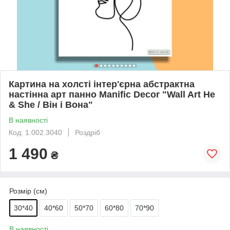
Картина на холсті інтер'єрна абстрактна
настінна арт панно Manific Decor "Wall Art He
& She / Він і Вона"
В наявності
Код: 1.002.3040
Роздріб
1 490
₴
Розмір (см)
30*40
40*60
50*70
60*80
70*90
В наявності