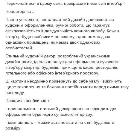
Переконайтеся в цьому самі, прикрасьте ними свій інтер'єр !
Неповторність:
Панно унікальне, нестандартний дизайн доповнюється
художнім оформленням, ручної роботи, що гарантує
ексклюзивність та індивідуальність кожного виробу. Кожен
інтер’єр буде особливим по своєму, адже немає двох
однакових приміщень, як немає двох однакових
особистостей.
Стильний художній декор, розроблений українськими
дизайнерами, ідеально пасує для оформлення сучасного
інтер'єру квартир, будинків, приміщень кафе, ресторанів,
готельного або офісного інтер’єрного простору.
Ці картини неодмінно привернуть до себе увагу і викличуть
щире захоплення та бажання постійно мати перед очима таку
насолоду.
Практичні особливості :
- оригінальність - стильний декор ідеально підходить для
оформлення будь якого сучасного інтер'єру;
- компактність – можливість повісити на стіні будь якого
розміру;