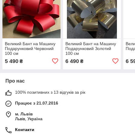
Великий Бант на Машину
Великий Бант на Машину
Вели
Подарунковий Червоний
Подарунковий Золотий
Пода
100 см
100 см
5 490
6 490
6 5
₴
₴
Про нас
100% позитивних з 13 відгуків за рік
Працює з 21.07.2016
м. Львів
Львів, Україна
Контакти