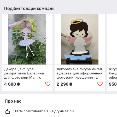
Подібні товари компанії
Декорація фігура
Декоративна фігура Ангел
Фігу
декоративна Балерина
з дерева для оформлення
Льод
для фотозони Manific
фотозони, хрещення та
офо
Decor
свят Manific Decor
Mani
4 680
2 290
950
₴
₴
Про нас
100% позитивних з 13 відгуків за рік