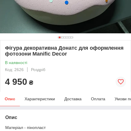
Фігура декоративна Донатс для оформлення
фотозони Manific Decor
В наявності
Код: 2626
Роздріб
4 950
₴
Опис
Характеристики
Доставка
Оплата
Умови п
Опис
Матеріал - пінопласт