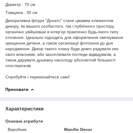
Діаметр : 70 см
Товщина : 30 см
Декоративна фігура "Донатс" стане цікавим елементом
декору, як вашого особистого, так і публічного простору,
органічно увійшовши в інтер'єр практично будь-якого типу
оточення. Ідеально підходить для оформлення святкування
хрещення дитини, а також організації фотозони до дня
народження. Декор такого плану буде довго радувати око
своїх власників, або захоплювати погляди відвідувачів, а
також дарувати душевну насолоду абсолютній більшості
спостерігачів.
Спробуйте і переконайтеся самі!
Приховати
Характеристики
Основні атрибути
Виробник
Manific Decor