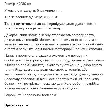
Розмір: 42*80 см
У комплект входить блок живлення.
Тип живлення: від мережі 220 Вт
Також виготовляємо за індивідуальним дизайном, в
потрібному вам розмірі і кольорі.
Декоративний напис з неону створює атмосферу свята,
диктує тему і настрій. Допоможе гостям легко поринути в
загальні веселощі, зробить навіть маленьке свято незабутнім,
а гостям залишить оригінальні фотографії і приємні спогади.
Напис з неону стане цікавим елементом декору, як
особистого, так і громадського простору, органічно увійшовши
в інтер'єр практично будь-якого типу оточення. Декор такого
плану буде довго радувати око своїх власників, або
захоплювати погляди відвідувачів, а також дарувати душевну
насолоду абсолютній більшості спостерігачів. Він повністю
безпечний і не гріється, оскільки для його роботи потрібна
низька напруга, яке є безпечним для людини.
Спробуйте і переконайтеся самі!
Приховати