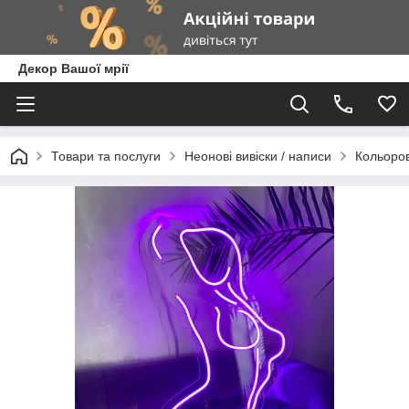
Декор Вашої мрії
Товари та послуги
Неонові вивіски / написи
Кольоров