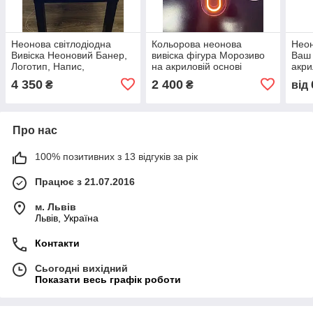
Неонова світлодіодна
Кольорова неонова
Неон
Вивіска Неоновий Банер,
вивіска фігура Морозиво
Ваш 
Логотип, Напис,
на акриловій основі
акри
Світильник, Гнучкий неон
Manific Decor
замо
4 350
2 400
₴
₴
від
на акриловій основі.
Про нас
100% позитивних з 13 відгуків за рік
Працює з 21.07.2016
м. Львів
Львів, Україна
Контакти
Сьогодні вихідний
Показати весь графік роботи