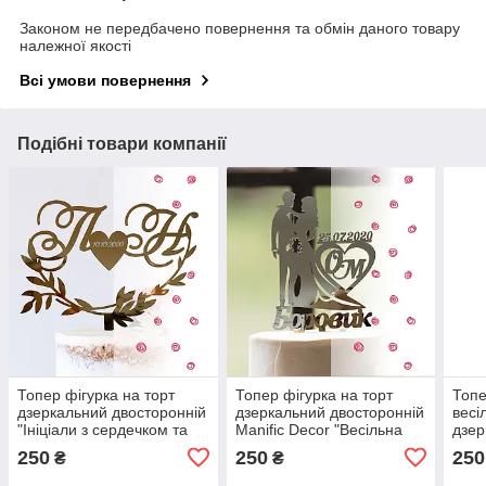
Законом не передбачено повернення та обмін даного товару
належної якості
Всі умови повернення
Подібні товари компанії
Топер фігурка на торт
Топер фігурка на торт
Топе
дзеркальний двосторонній
дзеркальний двосторонній
весі
"Ініціали з сердечком та
Manific Decor "Весільна
дзер
датою в рамці" Manific
пара з прізвищем, датою
з по
250
250
250
₴
₴
Decor
та ініціалами"
Deco
ініц