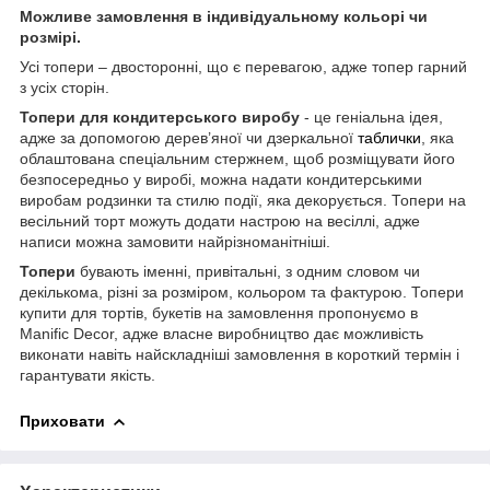
Можливе замовлення в індивідуальному кольорі чи
розмірі.
Усі топери – двосторонні, що є перевагою, адже топер гарний
з усіх сторін.
Топери
для кондитерського виробу
- це геніальна ідея,
адже за допомогою дерев’яної чи дзеркальної
таблички
, яка
облаштована спеціальним стержнем, щоб розміщувати його
безпосередньо у виробі, можна надати кондитерськими
виробам родзинки та стилю події, яка декорується. Топери на
весільний торт можуть додати настрою на весіллі, адже
написи можна замовити найрізноманітніші.
Топери
бувають іменні, привітальні, з одним словом чи
декількома, різні за розміром, кольором та фактурою. Топери
купити для тортів, букетів на замовлення пропонуємо в
Manific Decor, адже власне виробництво дає можливість
виконати навіть найскладніші замовлення в короткий термін і
гарантувати якість.
Приховати