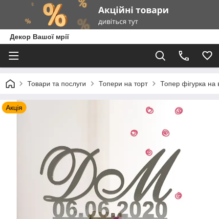
Декор Вашої мрії
Товари та послуги
Топери на торт
Топер фігурка на 
Акція