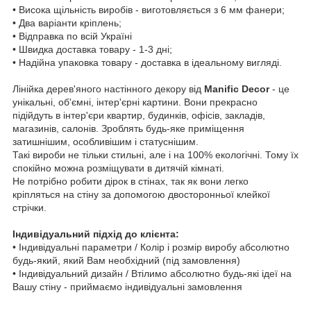
• Висока щільність виробів - виготовляється з 6 мм фанери;
• Два варіанти кріплень;
• Відправка по всій Україні
• Швидка доставка товару - 1-3 дні;
• Надійна упаковка товару - доставка в ідеальному вигляді.
Лінійка дерев'яного настінного декору від
Manific Decor
- це
унікальні, об'ємні, інтер'єрні картини. Вони прекрасно
підійдуть в інтер'єри квартир, будинків, офісів, закладів,
магазинів, салонів. Зроблять будь-яке приміщення
затишнішим, особливішим і статуснішим.
Такі вироби не тільки стильні, але і на 100% екологічні. Тому їх
спокійно можна розміщувати в дитячій кімнаті.
Не потрібно робити дірок в стінах, так як вони легко
кріпляться на стіну за допомогою двосторонньої клейкої
стрічки.
Індивідуальний підхід до клієнта:
• Індивідуальні параметри / Колір і розмір виробу абсолютно
будь-який, який Вам необхідний (під замовлення)
• Індивідуальний дизайн / Втілимо абсолютно будь-які ідеї на
Вашу стіну - приймаємо індивідуальні замовлення