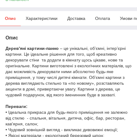
Опис
Характеристики
Доставка
Оплата
Умови п
Опис
Дерев'яні картини-панно
– це унікальні, об’ємні, інтер’єрні
картини. Це ідеальне рішення для того, щоб креативно
декорувати стіни та додати в кімнату щось цікаве, нове та
оригінальне. Картини виготовлені з екологічних матеріалів, що
дає можливість декорувати ними абсолютно будь-яке
приміщення, у тому числі дитячі кімнати. Об'ємні картини з
дерева виглядають стильно та «по новому», розставляють
акценти в домі, привертаючи увагу. Картини з дерева, це
чудовий подарунок, від якого іменинник буде в захваті.
Переваги:
• Ідеальна прикраса для будь-якого приміщення не залежно
від стилю - спальня, вітальня, дитяча, офіс, бар, ресторан,
кав'ярня, салон;
• Чудовий зовнішній вигляд - викликає дивовижні емоції;
• Якісні матеріали - екологічний березовий шпон;