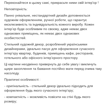
Переконайтеся в цьому самі, прикрасьте ними свій інтер'єр !
Неповторність:
Панно унікальне, нестандартний дизайн доповнюється
художнім оформленням, ручної роботи, що гарантує
ексклюзивність та індивідуальність кожного виробу. Кожен
інтер’єр буде особливим по своєму, адже немає двох
однакових приміщень, як немає двох однакових
особистостей.
Стильний художній декор, розроблений українськими
дизайнерами, ідеально пасує для оформлення сучасного
інтер'єру квартир, будинків, приміщень кафе, ресторанів,
готельного або офісного інтер’єрного простору.
Ці картини неодмінно привернуть до себе увагу і викличуть
щире захоплення та бажання постійно мати перед очима таку
насолоду.
Практичні особливості :
- оригінальність - стильний декор ідеально підходить для
оформлення будь якого сучасного інтер'єру;
- компактність – можливість повісити на стіні будь якого
розміру;