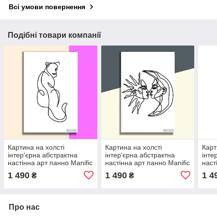
Всі умови повернення
Подібні товари компанії
Картина на холсті
Картина на холсті
Карт
інтер'єрна абстрактна
інтер'єрна абстрактна
інте
настінна арт панно Manific
настінна арт панно Manific
наст
Decor "Young lioness /
Decor "Day Night / День
Deco
1 490
1 490
1 4
₴
₴
Молода левиця"
Ніч"
Осві
Про нас