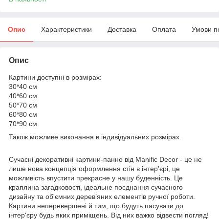
Опис
Характеристики
Доставка
Оплата
Умови п
Опис
Картини доступні в розмірах:
30*40 см
40*60 см
50*70 см
60*80 см
70*90 см
Також можливе виконання в індивідуальних розмірах.
Сучасні декоративні картини-панно від Manific Decor - це не
лише нова концепція оформлення стін в інтер’єрі, це
можливість впустити прекрасне у нашу буденність. Це
краплина загадковості, ідеальне поєднання сучасного
дизайну та об'ємних дерев’яних елементів ручної роботи.
Картини неперевершені й тим, що будуть пасувати до
інтер'єру будь яких приміщень. Від них важко відвести погляд!