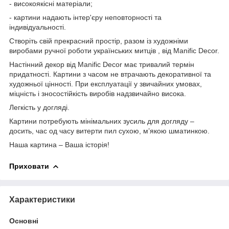
- високоякісні матеріали;
- картини надають інтер'єру неповторності та
індивідуальності.
Створіть свій прекрасний простір, разом із художніми
виробами ручної роботи українських митців , від Manific Decor.
Настінний декор від Manific Decor має тривалий термін
придатності. Картини з часом не втрачають декоративної та
художньої цінності. При експлуатації у звичайних умовах,
міцність і зносостійкість виробів надзвичайно висока.
Легкість у догляді.
Картини потребують мінімальних зусиль для догляду –
досить, час од часу витерти пил сухою, м’якою шматинкою.
Наша картина – Ваша історія!
Приховати
Характеристики
Основні