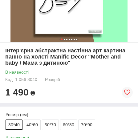
Інтер'єрна абстрактна настінна арт картина
панно на холсті Manific Decor "Mother and
baby / Мама з дитиною"
В наявності
Код: 1.056.3040
Роздріб
1 490
₴
Розмір (см)
30*40
40*60
50*70
60*80
70*90
В наявності