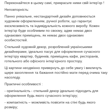
Переконайтеся в цьому самі, прикрасьте ними свій інтер'єр !
Неповторність:
Панно унікальне, нестандартний дизайн доповнюється
художнім оформленням, ручної роботи, що гарантує
ексклюзивність та індивідуальність кожного виробу. Кожен
інтер’єр буде особливим по своєму, адже немає двох
однакових приміщень, як немає двох однакових
особистостей.
Стильний художній декор, розроблений українськими
дизайнерами, ідеально пасує для оформлення сучасного
інтер'єру квартир, будинків, приміщень кафе, ресторанів,
готельного або офісного інтер’єрного простору.
Ці картини неодмінно привернуть до себе увагу і викличуть
щире захоплення та бажання постійно мати перед очима таку
насолоду.
Практичні особливості :
- оригінальність - стильний декор ідеально підходить для
оформлення будь якого сучасного інтер'єру;
- компактність – можливість повісити на стіні будь якого
розміру;