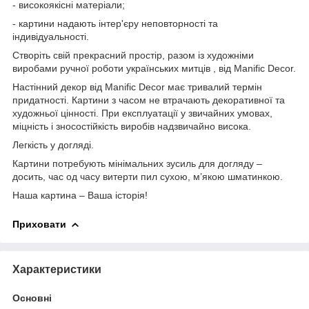
- високоякісні матеріали;
- картини надають інтер'єру неповторності та
індивідуальності.
Створіть свій прекрасний простір, разом із художніми
виробами ручної роботи українських митців , від Manific Decor.
Настінний декор від Manific Decor має тривалий термін
придатності. Картини з часом не втрачають декоративної та
художньої цінності. При експлуатації у звичайних умовах,
міцність і зносостійкість виробів надзвичайно висока.
Легкість у догляді.
Картини потребують мінімальних зусиль для догляду –
досить, час од часу витерти пил сухою, м’якою шматинкою.
Наша картина – Ваша історія!
Приховати
Характеристики
Основні