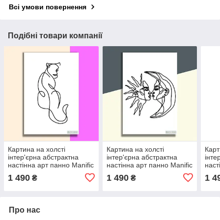
Всі умови повернення
Подібні товари компанії
Картина на холсті
Картина на холсті
Карт
інтер'єрна абстрактна
інтер'єрна абстрактна
інте
настінна арт панно Manific
настінна арт панно Manific
наст
Decor "Young lioness /
Decor "Day Night / День
Deco
1 490
1 490
1 4
₴
₴
Молода левиця"
Ніч"
Осві
Про нас