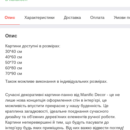
Опис
Характеристики
Доставка
Оплата
Умови п
Опис
Картини доступні в розмірах:
30*40 см
40*60 см
50*70 см
60*80 см
70*90 см
Також можливе виконання в індивідуальних розмірах.
Сучасні декоративні картини-панно від Manific Decor - це не
лише нова концепція оформлення стін в інтер’єрі, це
можливість впустити прекрасне у нашу буденність. Це
краплина загадковості, ідеальне поєднання сучасного
дизайну та об'ємних дерев’яних елементів ручної роботи.
Картини неперевершені й тим, що будуть пасувати до
інтер'єру будь яких приміщень. Від них важко відвести погляд!