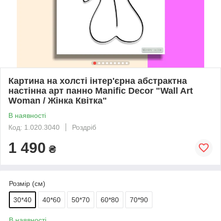
Картина на холсті інтер'єрна абстрактна
настінна арт панно Manific Decor "Wall Art
Woman / Жінка Квітка"
В наявності
Код: 1.020.3040
Роздріб
1 490
₴
Розмір (см)
30*40
40*60
50*70
60*80
70*90
В наявності