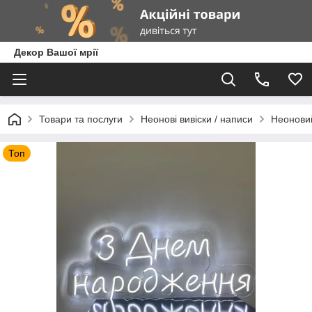
Декор Вашої мрії
Товари та послуги
Неонові вивіски / написи
Неоновий
Топ