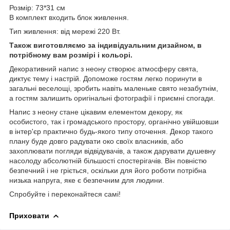
Розмір: 73*31 см
В комплект входить блок живлення.
Тип живлення: від мережі 220 Вт.
Також виготовляємо за індивідуальним дизайном, в
потрібному вам розмірі і кольорі.
Декоративний напис з неону створює атмосферу свята,
диктує тему і настрій. Допоможе гостям легко поринути в
загальні веселощі, зробить навіть маленьке свято незабутнім,
а гостям залишить оригінальні фотографії і приємні спогади.
Напис з неону стане цікавим елементом декору, як
особистого, так і громадського простору, органічно увійшовши
в інтер'єр практично будь-якого типу оточення. Декор такого
плану буде довго радувати око своїх власників, або
захоплювати погляди відвідувачів, а також дарувати душевну
насолоду абсолютній більшості спостерігачів. Він повністю
безпечний і не гріється, оскільки для його роботи потрібна
низька напруга, яке є безпечним для людини.
Спробуйте і переконайтеся самі!
Приховати