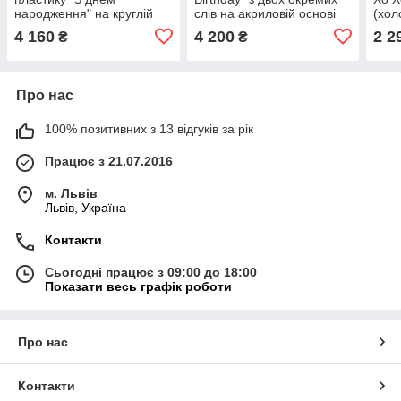
народження" на круглій
слів на акриловій основі
(хол
акриловій основі Manific
Manific Decor
Deco
4 160
4 200
2 2
₴
₴
Decor
Про нас
100% позитивних з 13 відгуків за рік
Працює з 21.07.2016
м. Львів
Львів, Україна
Контакти
Сьогодні працює з 09:00 до 18:00
Показати весь графік роботи
Про нас
Контакти