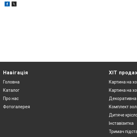
Навігація
ХІТ прода
Головна
Картина на хо
Каталог
Картина на хо
Про нас
Декоративна 
Фотогалерея
Комплект зол
Дитяче крісл
Інставізитка
Тримач підст